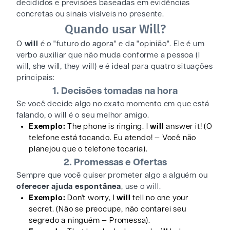
decididos e previsões baseadas em evidências
concretas ou sinais visíveis no presente.
Quando usar Will?
O
will
é o "futuro do agora" e da "opinião". Ele é um
verbo auxiliar que não muda conforme a pessoa (I
will, she will, they will) e é ideal para quatro situações
principais:
1. Decisões tomadas na hora
Se você decide algo no exato momento em que está
falando, o will é o seu melhor amigo.
Exemplo:
The phone is ringing. I
will
answer it! (O
telefone está tocando. Eu atendo! — Você não
planejou que o telefone tocaria).
2. Promessas e Ofertas
Sempre que você quiser prometer algo a alguém ou
oferecer ajuda espontânea
, use o will.
Exemplo:
Don't worry, I
will
tell no one your
secret. (Não se preocupe, não contarei seu
segredo a ninguém — Promessa).