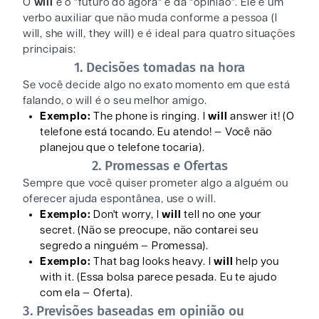
O
will
é o "futuro do agora" e da "opinião". Ele é um
verbo auxiliar que não muda conforme a pessoa (I
will, she will, they will) e é ideal para quatro situações
principais:
1. Decisões tomadas na hora
Se você decide algo no exato momento em que está
falando, o will é o seu melhor amigo.
Exemplo:
The phone is ringing. I
will
answer it! (O
telefone está tocando. Eu atendo! — Você não
planejou que o telefone tocaria).
2. Promessas e Ofertas
Sempre que você quiser prometer algo a alguém ou
oferecer ajuda espontânea, use o will.
Exemplo:
Don't worry, I
will
tell no one your
secret. (Não se preocupe, não contarei seu
segredo a ninguém — Promessa).
Exemplo:
That bag looks heavy. I
will
help you
with it. (Essa bolsa parece pesada. Eu te ajudo
com ela — Oferta).
3. Previsões baseadas em opinião ou