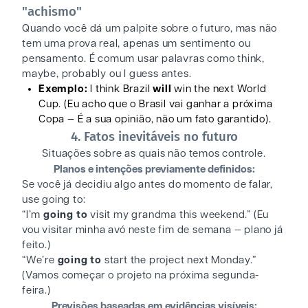
"achismo"
Quando você dá um palpite sobre o futuro, mas não
tem uma prova real, apenas um sentimento ou
pensamento. É comum usar palavras como think,
maybe, probably ou I guess antes.
Exemplo:
I think Brazil
will
win the next World
Cup. (Eu acho que o Brasil vai ganhar a próxima
Copa — É a sua opinião, não um fato garantido).
4. Fatos inevitáveis no futuro
Situações sobre as quais não temos controle.
Planos e intenções previamente definidos:
Se você já decidiu algo antes do momento de falar,
use going to:
“I’m
going to
visit my grandma this weekend.” (Eu
vou visitar minha avó neste fim de semana — plano já
feito.)
“We’re
going to
start the project next Monday.”
(Vamos começar o projeto na próxima segunda-
feira.)
Previsões baseadas em evidências visíveis: