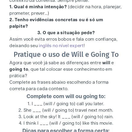
contexto da conversa. Sempre pense:
1. Qual é minha intenção?
(decidir na hora, planejar,
prometer, prever…)
2. Tenho evidências concretas ou é só um
palpite?
3. O que a situação pede?
Assim você evita erros bobos e fala com confiança,
deixando seu
inglês no nível expert
!
Pratique o uso de Will e Going To
Agora que você já sabe as diferenças entre
will
e
going to
, que tal colocar esse conhecimento em
prática?
Complete as frases abaixo escolhendo a forma
correta para cada contexto.
Complete com will ou going to:
1. I ___ (will / going to) call you later.
2. She ___ (will / going to) travel next month.
3. Look at the sky! It ___ (will / going to) rain.
4. I think I ___ (will / going to) like this movie.
Dicas para escolher a forma certa: