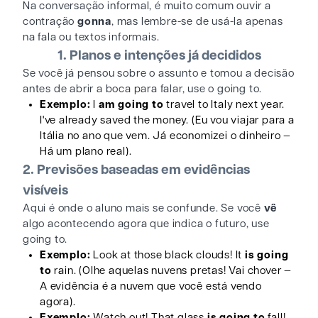
Na conversação informal, é muito comum ouvir a
contração
gonna
, mas lembre-se de usá-la apenas
na fala ou textos informais.
1. Planos e intenções já decididos
Se você já pensou sobre o assunto e tomou a decisão
antes de abrir a boca para falar, use o going to.
Exemplo:
I
am going to
travel to Italy next year.
I've already saved the money. (Eu vou viajar para a
Itália no ano que vem. Já economizei o dinheiro —
Há um plano real).
2. Previsões baseadas em evidências
visíveis
Aqui é onde o aluno mais se confunde. Se você
vê
algo acontecendo agora que indica o futuro, use
going to.
Exemplo:
Look at those black clouds! It
is going
to
rain. (Olhe aquelas nuvens pretas! Vai chover —
A evidência é a nuvem que você está vendo
agora).
Exemplo:
Watch out! That glass
is going to
fall!