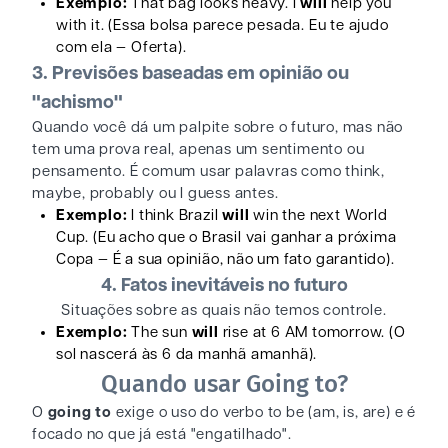
Exemplo:
That bag looks heavy. I
will
help you
with it. (Essa bolsa parece pesada. Eu te ajudo
com ela — Oferta).
3. Previsões baseadas em opinião ou
"achismo"
Quando você dá um palpite sobre o futuro, mas não
tem uma prova real, apenas um sentimento ou
pensamento. É comum usar palavras como think,
maybe, probably ou I guess antes.
Exemplo:
I think Brazil
will
win the next World
Cup. (Eu acho que o Brasil vai ganhar a próxima
Copa — É a sua opinião, não um fato garantido).
4. Fatos inevitáveis no futuro
Situações sobre as quais não temos controle.
Exemplo:
The sun
will
rise at 6 AM tomorrow. (O
sol nascerá às 6 da manhã amanhã).
Quando usar Going to?
O
going to
exige o uso do verbo to be (am, is, are) e é
focado no que já está "engatilhado".