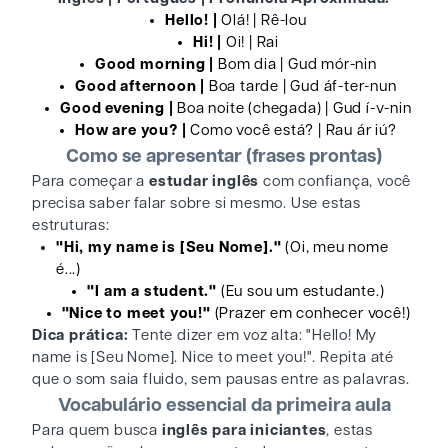
Hello! |
Olá! | Rê-lou
Hi! |
Oi! | Rai
Good morning |
Bom dia | Gud mór-nin
Good afternoon |
Boa tarde | Gud áf-ter-nun
Good evening |
Boa noite (chegada) | Gud í-v-nin
How are you? |
Como você está? | Rau ár iú?
Como se apresentar (frases prontas)
Para começar a
estudar inglês
com confiança, você
precisa saber falar sobre si mesmo. Use estas
estruturas:
"Hi, my name is [Seu Nome]."
(Oi, meu nome
é...)
"I am a student."
(Eu sou um estudante.)
"Nice to meet you!"
(Prazer em conhecer você!)
Dica prática:
Tente dizer em voz alta: "Hello! My
name is [Seu Nome]. Nice to meet you!". Repita até
que o som saia fluido, sem pausas entre as palavras.
Vocabulário essencial da primeira aula
Para quem busca
inglês para iniciantes
, estas