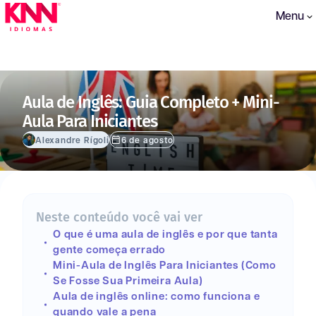
Menu
Aula de Inglês: Guia Completo + Mini-
Aula Para Iniciantes
Alexandre Rígoli
6 de agosto
Neste conteúdo você vai ver
O que é uma aula de inglês e por que tanta
gente começa errado
Mini-Aula de Inglês Para Iniciantes (Como
Se Fosse Sua Primeira Aula)
Aula de inglês online: como funciona e
quando vale a pena