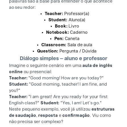
palavras são a base para entender o que acontece
ao seu redor:
Teacher:
Professor(a)
Student:
Aluno(a)
Book:
Livro
Notebook:
Caderno
Pen:
Caneta
Classroom:
Sala de aula
Question:
Pergunta / Dúvida
Diálogo simples — aluno e professor
Imagine o seguinte cenário em uma
aula de inglês
online
ou presencial:
Teacher:
"Good morning! How are you today?"
Student:
"Good morning, teacher! I am fine, and
you?"
Teacher:
"I am great! Are you ready for your first
English class?"
Student:
"Yes, I am! Let’s go."
Neste pequeno exemplo, você já utilizou
estruturas
de saudação
,
resposta
e
confirmação
. Viu como
não precisa ser complexo?