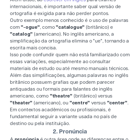
internacionais, é importante saber qual versão de
ortografia é exigida para não perder pontos.
Outro exemplo menos conhecido é o uso de palavras
com
"-ogue"
, como
"catalogue"
(britânico) e
"catalog"
(americano). No inglês americano, a
simplificação da ortografia elimina o "ue", tornando a
escrita mais concisa.
Isso pode confundir quem não está familiarizado com
essas variações, especialmente ao consultar
materiais de estudo ou até mesmo manuais técnicos.
Além das simplificações, algumas palavras no inglês
britânico possuem grafias que podem parecer
antiquadas ou formais para falantes de inglês
americano, como
"theatre"
(britânico) versus
"theater"
(americano), ou
"centre"
versus
"center"
.
Em contextos acadêmicos ou profissionais, é
fundamental seguir a variante usada no país de
destino ou pela instituição.
2. Pronúncia
A
pronúncia
é outra área onde as diferenças entre o