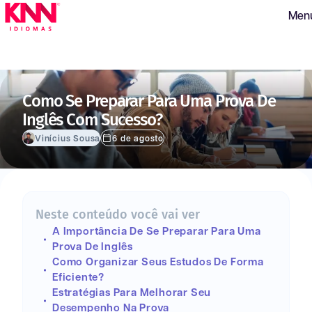
Men
Como Se Preparar Para Uma Prova De
Inglês Com Sucesso?
Vinícius Sousa
6 de agosto
Neste conteúdo você vai ver
A Importância De Se Preparar Para Uma
Prova De Inglês
Como Organizar Seus Estudos De Forma
Eficiente?
Estratégias Para Melhorar Seu
Desempenho Na Prova