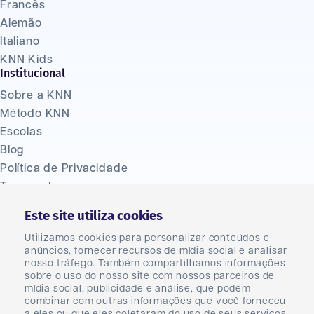
Francês
Alemão
Italiano
KNN Kids
Institucional
Sobre a KNN
Método KNN
Escolas
Blog
Política de Privacidade
Termos de uso
Ouvidoria
Este site utiliza cookies
(47) 2033 1310
Fale Conosco
Utilizamos cookies para personalizar conteúdos e
anúncios, fornecer recursos de mídia social e analisar
Seja um franqueado
nosso tráfego. Também compartilhamos informações
Seja um parceiro
sobre o uso do nosso site com nossos parceiros de
mídia social, publicidade e análise, que podem
Master
combinar com outras informações que você forneceu
Carreiras