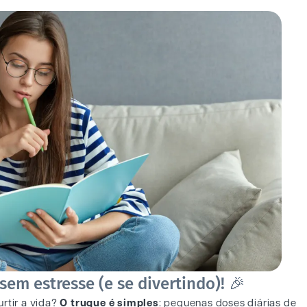
sem estresse (e se divertindo)! 🎉
rtir a vida?
O truque é simples
: pequenas doses diárias de