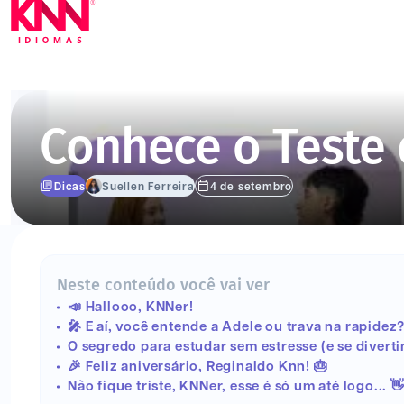
Conhece o Teste d
Dicas
Suellen Ferreira
4 de setembro
Neste conteúdo você vai ver
📣 Hallooo, KNNer!
🎤 E aí, você entende a Adele ou trava na rapidez
O segredo para estudar sem estresse (e se diverti
🎉 Feliz aniversário, Reginaldo Knn! 🎂
Não fique triste, KNNer, esse é só um até logo... 