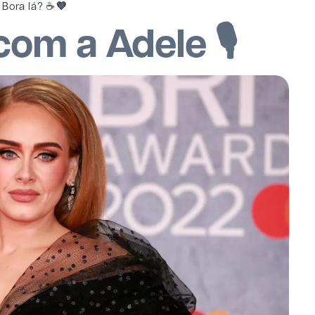
Bora lá? ☕
💜
com a Adele 🎙️