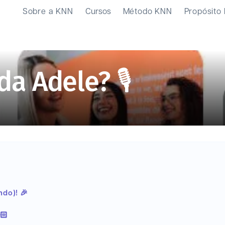
Sobre a KNN
Cursos
Método KNN
Propósito
a Adele? 🎙️
?
ndo)! 🎉
🏻