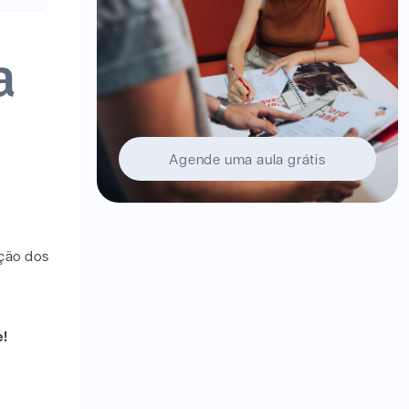
a
Agende uma aula grátis
ação dos
e!