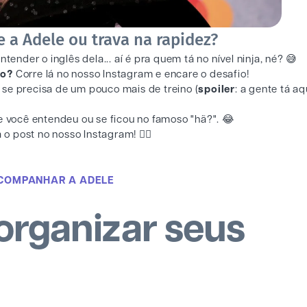
e a Adele ou trava na rapidez?
ender o inglês dela... aí é pra quem tá no nível ninja, né? 😅
ado?
Corre lá no nosso Instagram e encare o desafio!
se precisa de um pouco mais de treino (
spoiler
: a gente tá aq
 você entendeu ou se ficou no famoso "hã?". 😂
a o post no nosso Instagram! 👇🏻
COMPANHAR A ADELE
organizar seus