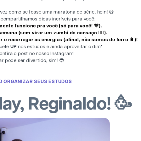
vez como se fosse uma maratona de série, hein! 😅
 compartilhamos dicas incríveis para você:
ente funcione pra você (só para você! 💜).
semana (sem virar um zumbi do cansaço 🧟‍♂️).
r e recarregar as energias (afinal, não somos de ferro 🔋)!
quele
UP
nos estudos e ainda aproveitar o dia?
onfira o post no nosso Instagram!
ar pode ser divertido, sim! 😎
 ORGANIZAR SEUS ESTUDOS
ay, Reginaldo! 🥳