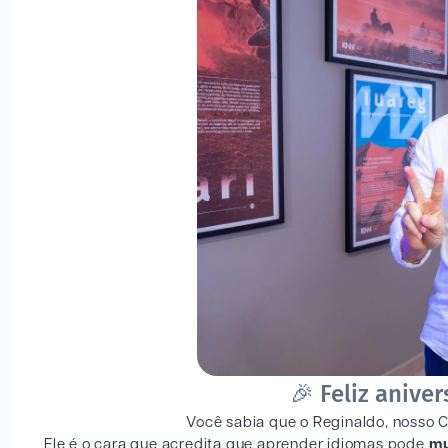
🎉 Feliz anive
Você sabia que o Reginaldo, nosso 
Ele é o cara que acredita que aprender idiomas pode
mu