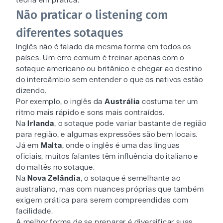
teoria em prática.
Não praticar o listening com
diferentes sotaques
Inglês não é falado da mesma forma em todos os
países. Um erro comum é treinar apenas com o
sotaque americano ou britânico e chegar ao destino
do intercâmbio sem entender o que os nativos estão
dizendo.
Por exemplo, o inglês da
Austrália
costuma ter um
ritmo mais rápido e sons mais contraídos.
Na
Irlanda
, o sotaque pode variar bastante de região
para região, e algumas expressões são bem locais.
Já em
Malta
, onde o inglês é uma das línguas
oficiais, muitos falantes têm influência do italiano e
do maltês no sotaque.
Na
Nova Zelândia
, o sotaque é semelhante ao
australiano, mas com nuances próprias que também
exigem prática para serem compreendidas com
facilidade.
A melhor forma de se preparar é diversificar suas