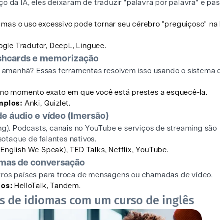
ço da IA, eles deixaram de traduzir "palavra por palavra" e p
 mas o uso excessivo pode tornar seu cérebro "preguiçoso" na
gle Tradutor, DeepL, Linguee.
ashcards e memorização
 amanhã? Essas ferramentas resolvem isso usando o sistema 
no momento exato em que você está prestes a esquecê-la.
mplos:
Anki, Quizlet.
e áudio e vídeo (Imersão)
ing). Podcasts, canais no YouTube e serviços de streaming são
otaque de falantes nativos.
nglish We Speak), TED Talks, Netflix, YouTube.
rmas de conversação
ros países para troca de mensagens ou chamadas de vídeo.
os:
HelloTalk, Tandem.
 de idiomas com um curso de inglês