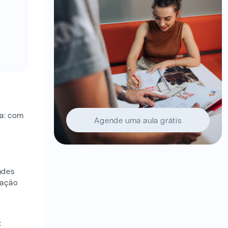
ma: com
Agende uma aula grátis
ades
sação
: