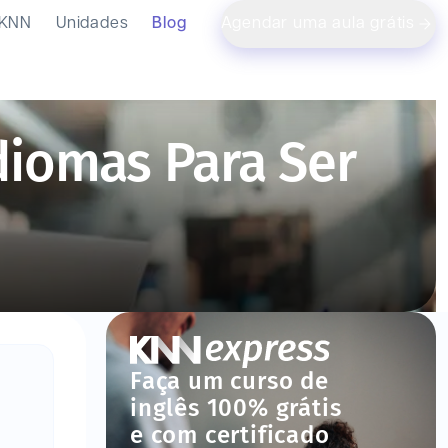
 KNN
Unidades
Blog
Agendar uma aula grátis
diomas Para Ser
Faça um curso de
inglês 100% grátis
e com certificado