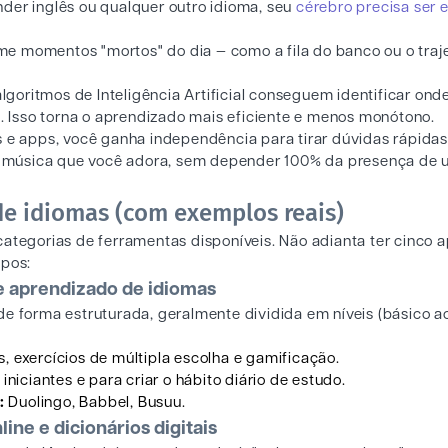
nder inglês ou qualquer outro idioma, seu
cérebro precisa ser 
e momentos "mortos" do dia — como a fila do banco ou o traj
algoritmos de Inteligência Artificial conseguem identificar ond
s. Isso torna o aprendizado mais eficiente e menos monótono.
s e apps, você ganha independência para tirar dúvidas rápidas
ela música que você adora, sem depender 100% da presença de
de idiomas (com exemplos reais)
categorias de ferramentas disponíveis. Não adianta ter cinco 
ipos:
e aprendizado de idiomas
de forma estruturada, geralmente dividida em níveis (básico a
s, exercícios de múltipla escolha e gamificação.
iniciantes e para criar o hábito diário de estudo.
:
Duolingo, Babbel, Busuu.
ine e dicionários digitais