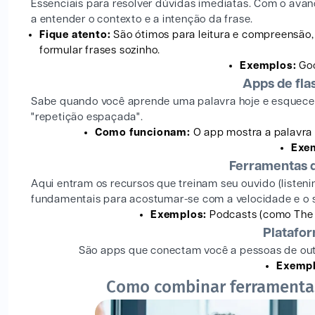
Essenciais para resolver dúvidas imediatas. Com o avan
a entender o contexto e a intenção da frase.
Fique atento:
São ótimos para leitura e compreensão,
formular frases sozinho.
Exemplos:
Goo
Apps de fl
Sabe quando você aprende uma palavra hoje e esquece
"repetição espaçada".
Como funcionam:
O app mostra a palavra 
Exe
Ferramentas d
Aqui entram os recursos que treinam seu ouvido (listen
fundamentais para acostumar-se com a velocidade e o s
Exemplos:
Podcasts (como The E
Platafo
São apps que conectam você a pessoas de out
Exempl
Como combinar ferramentas