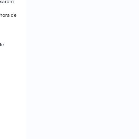
assaram
 hora de
de