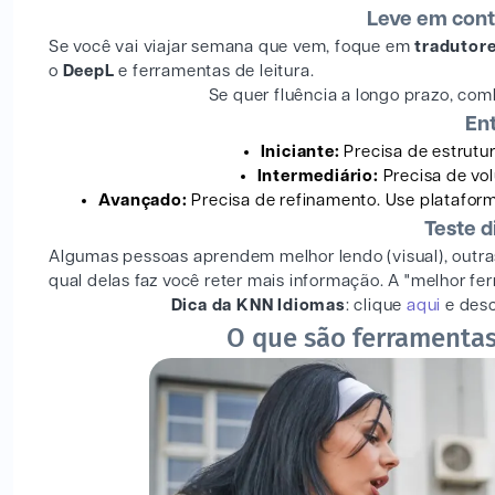
Leve em conta
Se você vai viajar semana que vem, foque em
tradutor
o
DeepL
e ferramentas de leitura.
Se quer fluência a longo prazo, co
Ent
Iniciante:
Precisa de estrutur
Intermediário:
Precisa de vol
Avançado:
Precisa de refinamento. Use plataform
Teste d
Algumas pessoas aprendem melhor lendo (visual), outras 
qual delas faz você reter mais informação. A "melhor f
Dica da KNN Idiomas
: clique
aqui
e desc
O que são ferramentas