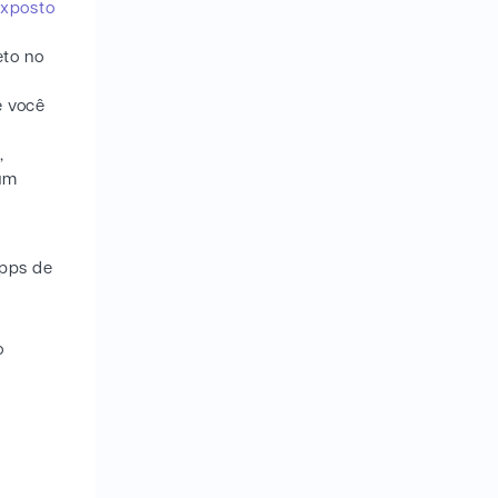
exposto
eto no
e você
,
 um
apps de
o