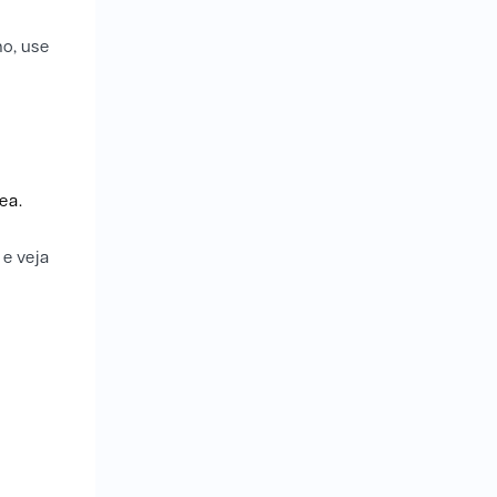
ho, use
ea.
 e veja