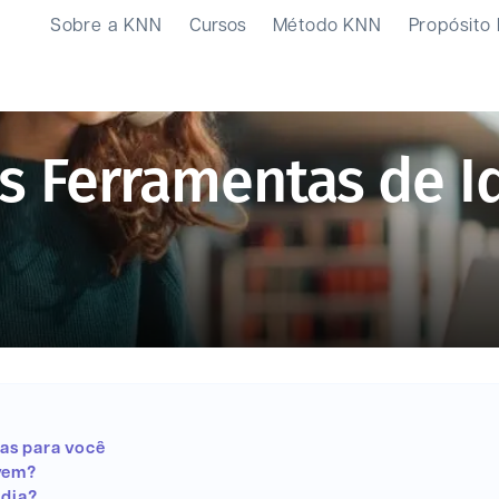
Sobre a KNN
Cursos
Método KNN
Propósito
s Ferramentas de I
as para você
rvem?
 dia?