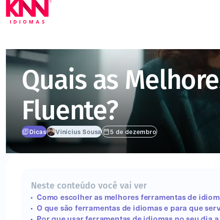
Quais as Melhore
Fluente?
Dicas
Vinícius Sousa
5 de dezembro
Neste conteúdo você vai ver
Como escolher as melhores ferramentas de idiom
O que são ferramentas de idiomas e para que se
Por que usar ferramentas de idiomas no seu dia a