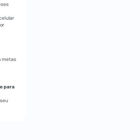
eses
celular
or
a metas
e para
 seu