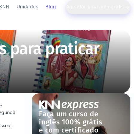
 KNN
Unidades
Blog
Agendar uma aula grátis
s para praticar
se
Faça um curso de
segunda
inglês 100% grátis
ssoal.
e com certificado