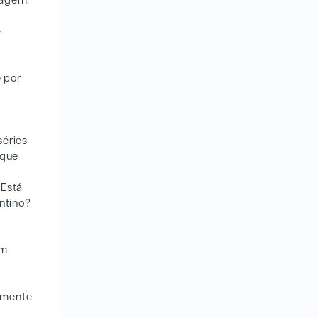
zagem.
e
e por
séries
 que
 Está
ntino?
ém
amente