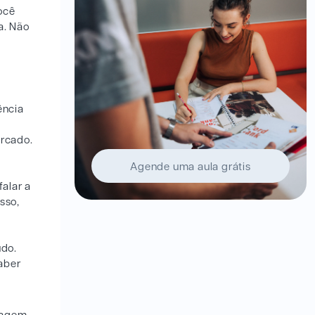
ocê
a. Não
ência
ê
ercado.
Agende uma aula grátis
alar a
sso,
údo.
aber