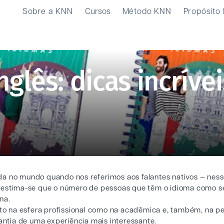
Sobre a KNN
Cursos
Método KNN
Propósito
glês: dicas incrívei
alada no mundo quando nos referimos aos falantes nativos — nes
te estima-se que o número de pessoas que têm o idioma como 
na.
nto na esfera profissional como na acadêmica e, também, na pe
rantia de uma experiência mais interessante.