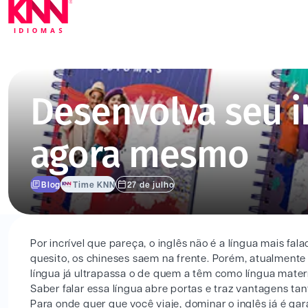
Desenvolva seu in
agora mesmo
Blog
Time KNN
27 de julho
Por incrível que pareça, o inglês não é a língua mais f
quesito, os chineses saem na frente. Porém, atualmen
língua já ultrapassa o de quem a têm como língua mater
Saber falar essa língua abre portas e traz vantagens ta
Para onde quer que você viaje, dominar o inglês já é ga