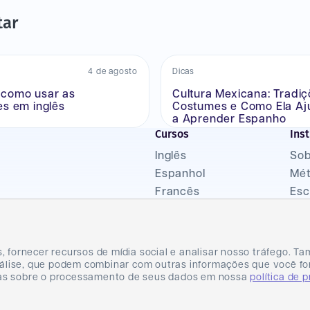
tar
4 de agosto
Dicas
t: como usar as
Cultura Mexicana: Tradiç
es em inglês
Costumes e Como Ela Aj
a Aprender Espanho
Cursos
Inst
Inglês
Sob
Espanhol
Mé
Francês
Esc
Alemão
Blo
Italiano
Pol
KNN Kids
Ter
s, fornecer recursos de mídia social e analisar nosso tráfego.
análise, que podem combinar com outras informações que você fo
das sobre o processamento de seus dados em nossa
política de 