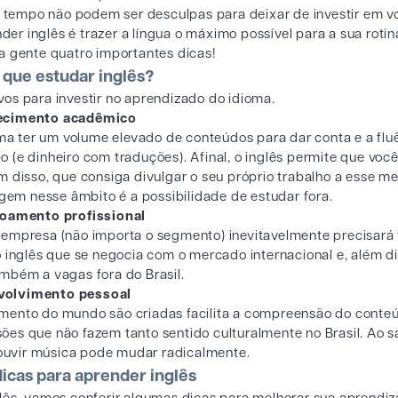
de tempo não podem ser desculpas para deixar de investir em v
r inglês é trazer a língua o máximo possível para a sua rotin
a gente quatro importantes dicas!
 que estudar inglês?
vos para investir no aprendizado do idioma.
ecimento acadêmico
a ter um volume elevado de conteúdos para dar conta e a flu
 (e dinheiro com traduções). Afinal, o inglês permite que voc
m disso, que consiga divulgar o seu próprio trabalho a esse m
gem nesse âmbito é a possibilidade de estudar fora.
oamento profissional
empresa (não importa o segmento) inevitavelmente precisará f
 inglês que se negocia com o mercado internacional e, além di
mbém a vagas fora do Brasil.
volvimento pessoal
mento do mundo são criadas facilita a compreensão do conte
es que não fazem tanto sentido culturalmente no Brasil. Ao s
 e ouvir música pode mudar radicalmente.
icas para aprender inglês