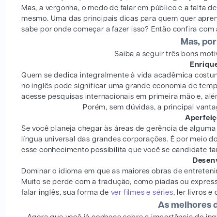
Mas, a vergonha, o medo de falar em público e a falta 
mesmo. Uma das principais dicas para quem quer aprende
sabe por onde começar a fazer isso? Então confira com 
Mas, por
Saiba a seguir três bons moti
Enriqu
Quem se dedica integralmente à vida acadêmica costum
no inglês pode significar uma grande economia de tempo
acesse pesquisas internacionais em primeira mão e, alé
Porém, sem dúvidas, a principal vanta
Aperfeiç
Se você planeja chegar às áreas de gerência de alguma 
língua universal das grandes corporações. É por meio do
esse conhecimento possibilita que você se candidate ta
Desen
Dominar o idioma em que as maiores obras de entreteni
Muito se perde com a tradução, como piadas ou expressõ
falar inglês, sua forma de
ver filmes e séries
, ler livros
As melhores d