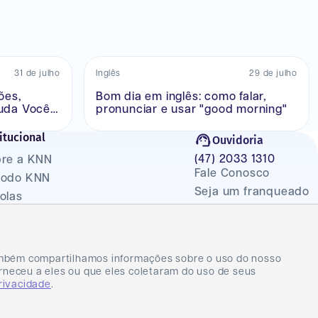
31 de julho
Inglês
29 de julho
ões,
Bom dia em inglês: como falar,
uda Você
pronunciar e usar "good morning"
itucional
Ouvidoria
(47) 2033 1310
re a KNN
Fale Conosco
todo KNN
Seja um franqueado
olas
Seja um parceiro
g
Master
ítica de Privacidade
Carreiras
mos de uso
 Também compartilhamos informações sobre o uso do nosso
rneceu a eles ou que eles coletaram do uso de seus
privacidade
.