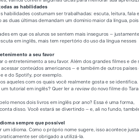
lês, vamos conferir algumas dicas para melhorar sua aprendi
todas as habilidades
s habilidades costumam ser trabalhadas: escuta, leitura, fala 
to as duas últimas demandam um domínio maior da língua, pois
lidades em que os alunos se sentem mais inseguros — justament
e escuta em inglês, mais tem repertório do uso da língua nesses
retenimento a seu favor
sar o entretenimento a seu favor. Além dos grandes filmes e de 
l acessar conteúdos americanos — e também de outros países
e e do Spotify, por exemplo.
s aqueles com os quais você realmente gosta e se identifica.
um tutorial em inglês? Quer ler a
review
do novo filme do Tara
r pelo menos dois livros em inglês por ano? Essa é uma forma,
 conta disso. Você estará se divertindo — e, ali no fundo, tamb
idioma sempre que possível
r um idioma. Como o próprio nome sugere, isso acontece just
praticamente ser obrigado a utilizá-la.