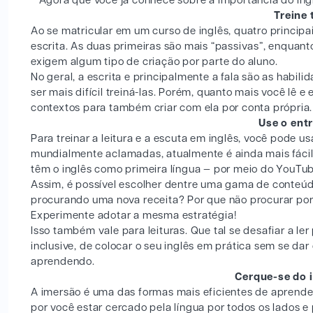
Agora que você já conhece sobre a importância do ing
Treine 
Ao se matricular em um curso de inglês, quatro principai
escrita. As duas primeiras são mais “passivas”, enquan
exigem algum tipo de criação por parte do aluno.
No geral, a escrita e principalmente a fala são as habi
ser mais difícil treiná-las. Porém, quanto mais você lê 
contextos para também criar com ela por conta própria.
Use o ent
Para treinar a leitura e a escuta em inglês, você pode u
mundialmente aclamadas, atualmente é ainda mais fáci
têm o inglês como primeira língua — por meio do YouTub
Assim, é possível escolher dentre uma gama de conteúdo
procurando uma nova receita? Por que não procurar por 
Experimente adotar a mesma estratégia!
Isso também vale para leituras. Que tal se desafiar a le
inclusive, de colocar o seu inglês em prática sem se dar
aprendendo.
Cerque-se do 
A imersão é uma das formas mais eficientes de aprende
por você estar cercado pela língua por todos os lados e 