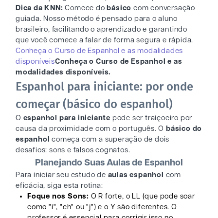
Dica da KNN:
Comece do
básico
com conversação
guiada. Nosso método é pensado para o aluno
brasileiro, facilitando o aprendizado e garantindo
que você comece a falar de forma segura e rápida.
Conheça o Curso de Espanhol e as modalidades
disponíveis
Conheça o Curso de Espanhol e as
modalidades disponíveis.
Espanhol para iniciante: por onde
começar (básico do espanhol)
O
espanhol para iniciante
pode ser traiçoeiro por
causa da proximidade com o português. O
básico do
espanhol
começa com a superação de dois
desafios: sons e falsos cognatos.
Planejando Suas Aulas de Espanhol
Para iniciar seu estudo de
aulas espanhol
com
eficácia, siga esta rotina:
Foque nos Sons:
O R forte, o LL (que pode soar
como "i", "ch" ou "j") e o Y são diferentes. O
professor é essencial para corrigir isso no