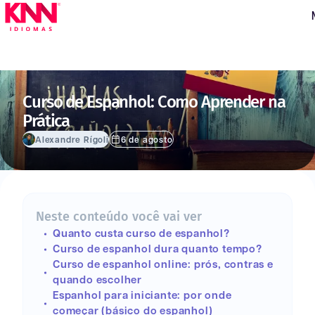
Curso de Espanhol: Como Aprender na
Prática
Alexandre Rígoli
6 de agosto
Neste conteúdo você vai ver
Quanto custa curso de espanhol?
Curso de espanhol dura quanto tempo?
Curso de espanhol online: prós, contras e
quando escolher
Espanhol para iniciante: por onde
começar (básico do espanhol)