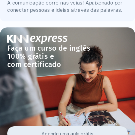
A comunicação corre nas veias! Apaixonado por
conectar pessoas e ideias através das palavras.
Faça um curso de inglês
100% grátis e
com certificado
Agende uma aula grátis