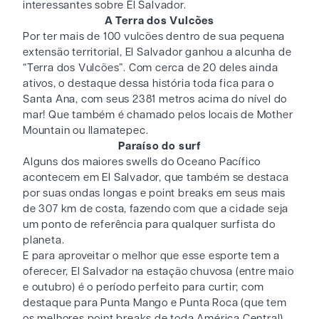
interessantes sobre El Salvador.
A Terra dos Vulcões
Por ter mais de 100 vulcões dentro de sua pequena
extensão territorial, El Salvador ganhou a alcunha de
“Terra dos Vulcões”. Com cerca de 20 deles ainda
ativos, o destaque dessa história toda fica para o
Santa Ana, com seus 2381 metros acima do nível do
mar! Que também é chamado pelos locais de Mother
Mountain ou Ilamatepec.
Paraíso do surf
Alguns dos maiores swells do Oceano Pacífico
acontecem em El Salvador, que também se destaca
por suas ondas longas e point breaks em seus mais
de 307 km de costa, fazendo com que a cidade seja
um ponto de referência para qualquer surfista do
planeta.
E para aproveitar o melhor que esse esporte tem a
oferecer, El Salvador na estação chuvosa (entre maio
e outubro) é o período perfeito para curtir; com
destaque para Punta Mango e Punta Roca (que tem
os melhores point breaks de toda América Central).