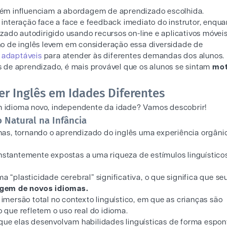
bém influenciam a abordagem de aprendizado escolhida.
nteração face a face e feedback imediato do instrutor, enqua
ado autodirigido usando recursos on-line e aplicativos móveis
o de inglês levem em consideração essa diversidade de
e adaptáveis
para atender às diferentes demandas dos alunos.
 de aprendizado, é mais provável que os alunos se sintam
mot
.
er Inglês em Idades Diferentes
 idioma novo, independente da idade? Vamos descobrir!
o Natural na Infância
as, tornando o aprendizado do inglês uma experiência orgâni
onstantemente expostas a uma riqueza de estímulos linguístic
a “plasticidade cerebral” significativa, o que significa que se
agem de novos idiomas.
 imersão total no contexto linguístico, em que as crianças são
que refletem o uso real do idioma.
 que elas desenvolvam habilidades linguísticas de forma espon