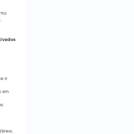
nto
.
ivados
ca e
os em
us
tânea,