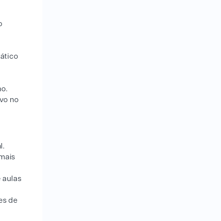
o
ático
no.
vo no
l.
 mais
 aulas
es de