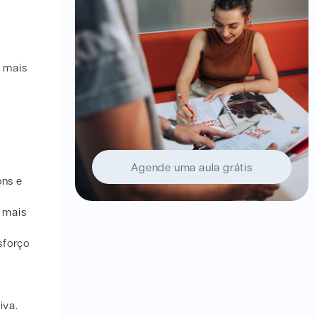
s mais
.
Agende uma aula grátis
ons e
 mais
sforço
iva.