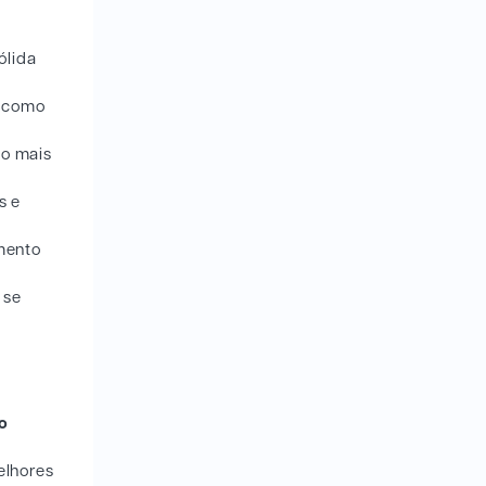
ólida
, como
ão mais
s e
imento
 se
o
elhores