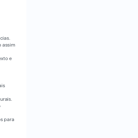
cias.
o assim
xto e
ais
urais.
o
os para