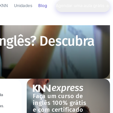
 KNN
Unidades
Blog
Agendar uma aula grátis
Inglês? Descubra
Faça um curso de
da
inglês 100% grátis
as.
e com certificado