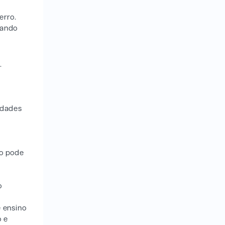
erro.
dando
s.
idades
no pode
o
e ensino
o e