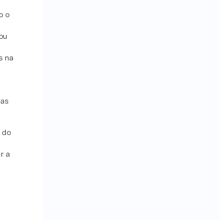
o o
ou
s na
 as
o do
r a