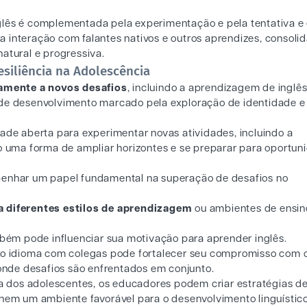
glês é complementada pela experimentação e pela tentativa e 
 interação com falantes nativos e outros aprendizes, consoli
atural e progressiva.
siliência na Adolescência
amente a novos desafios
, incluindo a aprendizagem de inglê
 de desenvolvimento marcado pela exploração de identidade e
dade aberta para experimentar novas atividades, incluindo a
uma forma de ampliar horizontes e se preparar para oportun
mpenhar um papel fundamental na superação de desafios no
 a diferentes estilos de aprendizagem
ou ambientes de ensi
mbém pode influenciar sua motivação para aprender inglês.
r o idioma com colegas pode fortalecer seu compromisso com 
nde desafios são enfrentados em conjunto.
cia dos adolescentes, os educadores podem criar estratégias d
onem um ambiente favorável para o desenvolvimento linguístic