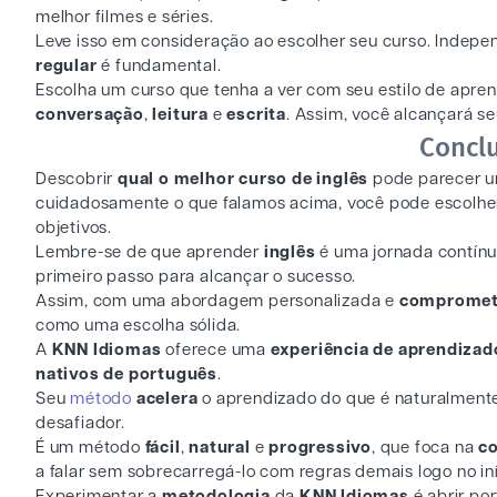
melhor filmes e séries.
Leve isso em consideração ao escolher seu curso. Indepe
regular
é fundamental.
Escolha um curso que tenha a ver com seu estilo de apre
conversação
,
leitura
e
escrita
. Assim, você alcançará s
Concl
Descobrir
qual o melhor curso de inglês
pode parecer u
cuidadosamente o que falamos acima, você pode escolher
objetivos.
Lembre-se de que aprender
inglês
é uma jornada contínua
primeiro passo para alcançar o sucesso.
Assim, com uma abordagem personalizada e
comprometi
como uma escolha sólida.
A
KNN Idiomas
oferece uma
experiência de aprendizad
nativos de português
.
Seu
método
acelera
o aprendizado do que é naturalmente
desafiador.
É um método
fácil
,
natural
e
progressivo
, que foca na
c
a falar sem sobrecarregá-lo com regras demais logo no iní
Experimentar a
metodologia
da
KNN Idiomas
é abrir po