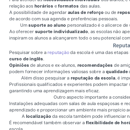
relação aos
horários
e
formatos
das aulas.
A possibilidade de agendar
aulas de reforço
ou de
repo
de acordo com sua agenda e preferências pessoais.
Um
suporte ao aluno
personalizado é o alicerce d
Ao oferecer
suporte individualizado
, as escolas não ap
inspiram os alunos a alcançarem todo o seu potencial com
Reput
Pesquisar sobre a
reputação
da escola é uma das etapas 
curso de inglês
.
Opiniões
de alunos e ex-alunos,
recomendações
de amig
podem fornecer informações valiosas sobre a
qualidade
Além disso pesquisar a
reputação da escola
, é imp
Profissionais qualificados e experientes podem impactar 
garantindo uma aprendizagem mais eficaz.
Outro aspecto importante a conside
Instalações adequadas com salas de aula espaçosas e rec
aprendizado e proporcionar um ambiente mais propício a
A
localização
da escola também pode influenciar 
É recomendável também observar a
flexibilidade de hor
escola.