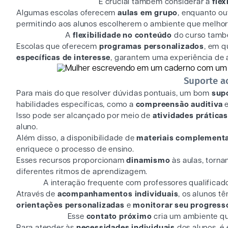
É crucial também considerar a
flex
Algumas escolas oferecem
aulas em grupo
, enquanto o
permitindo aos alunos escolherem o ambiente que melhor
A
flexibilidade no conteúdo
do curso tamb
Escolas que oferecem
programas personalizados
, em q
específicas de interesse
, garantem uma experiência de 
Suporte a
Para mais do que resolver dúvidas pontuais, um bom
sup
habilidades específicas, como a
compreensão auditiva
e
Isso pode ser alcançado por meio de
atividades prática
aluno.
Além disso, a disponibilidade de
materiais complement
enriquece o processo de ensino.
Esses recursos proporcionam
dinamismo
às aulas, torn
diferentes ritmos de aprendizagem.
A interação frequente com professores qualificado
Através de
acompanhamentos individuais
, os alunos t
orientações personalizadas
e
monitorar seu progress
Esse
contato próximo
cria um ambiente que
Para atender às
necessidades individuais
dos alunos, é 