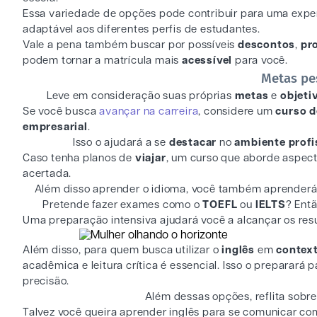
Essa variedade de opções pode contribuir para uma expe
adaptável aos diferentes perfis de estudantes.
Vale a pena também buscar por possíveis
descontos
,
pr
podem tornar a matrícula mais
acessível
para você.
Metas pe
Leve em consideração suas próprias
metas
e
objeti
Se você busca
avançar na carreira
, considere um
curso d
empresarial
.
Isso o ajudará a se
destacar
no
ambiente profi
Caso tenha planos de
viajar
, um curso que aborde aspec
acertada.
Além disso aprender o idioma, você também aprenderá 
Pretende fazer exames como o
TOEFL
ou
IELTS
? Ent
Uma preparação intensiva ajudará você a alcançar os resu
Além disso, para quem busca utilizar o
inglês
em
contex
acadêmica e leitura crítica é essencial. Isso o preparará p
precisão.
Além dessas opções, reflita sobr
Talvez você queira aprender inglês para se comunicar com