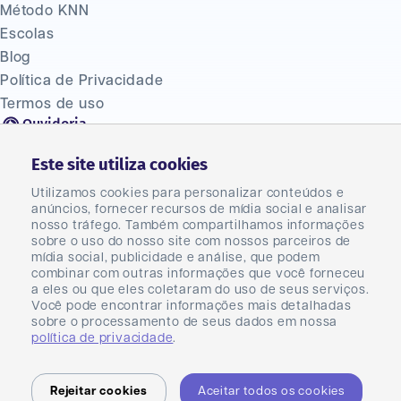
Método KNN
Escolas
Blog
Política de Privacidade
Termos de uso
Ouvidoria
(47) 2033 1310
Este site utiliza cookies
Fale Conosco
Seja um franqueado
Utilizamos cookies para personalizar conteúdos e
anúncios, fornecer recursos de mídia social e analisar
Seja um parceiro
nosso tráfego. Também compartilhamos informações
Master
sobre o uso do nosso site com nossos parceiros de
mídia social, publicidade e análise, que podem
Carreiras
combinar com outras informações que você forneceu
a eles ou que eles coletaram do uso de seus serviços.
Você pode encontrar informações mais detalhadas
sobre o processamento de seus dados em nossa
política de privacidade
.
KNN Brasil Ltda - CNPJ 23.044.031/0001-40
Rejeitar cookies
Aceitar todos os cookies