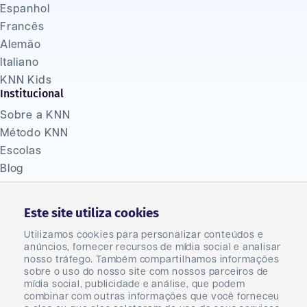
Espanhol
Francês
Alemão
Italiano
KNN Kids
Institucional
Sobre a KNN
Método KNN
Escolas
Blog
Política de Privacidade
Termos de uso
Este site utiliza cookies
Ouvidoria
Utilizamos cookies para personalizar conteúdos e
(47) 2033 1310
anúncios, fornecer recursos de mídia social e analisar
Fale Conosco
nosso tráfego. Também compartilhamos informações
Seja um franqueado
sobre o uso do nosso site com nossos parceiros de
mídia social, publicidade e análise, que podem
Seja um parceiro
combinar com outras informações que você forneceu
Master